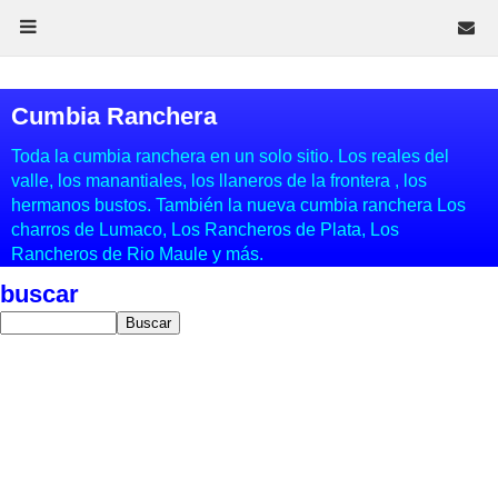
Cumbia Ranchera
Toda la cumbia ranchera en un solo sitio. Los reales del
valle, los manantiales, los llaneros de la frontera , los
hermanos bustos. También la nueva cumbia ranchera Los
charros de Lumaco, Los Rancheros de Plata, Los
Rancheros de Rio Maule y más.
buscar