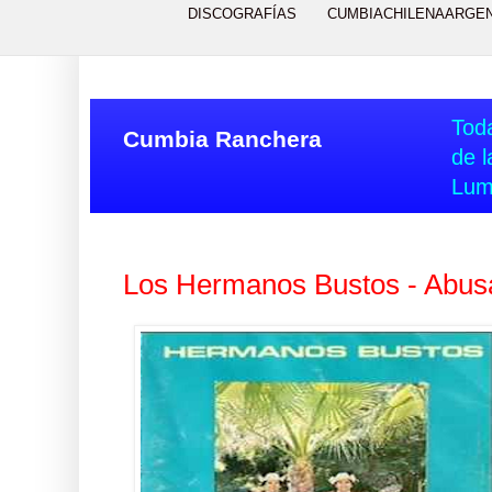
DISCOGRAFÍAS
CUMBIACHILENAARGE
Toda
Cumbia Ranchera
de l
Lum
Los Hermanos Bustos - Abus