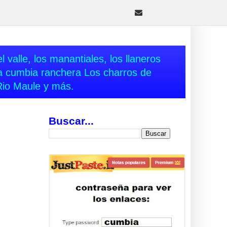
 valle, los manantiales, los llaneros
va cumbia ranchera Los charros de
Rio Maule y más.
Buscar...