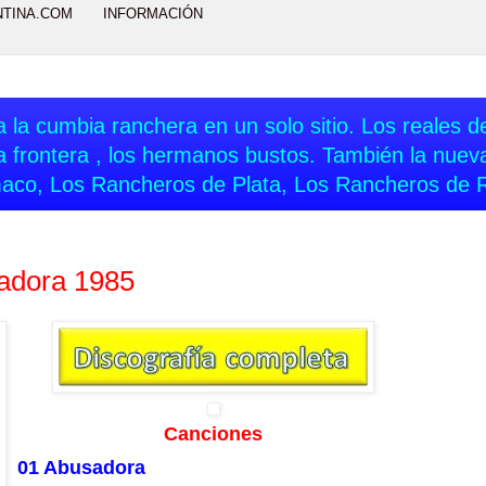
NTINA.COM
INFORMACIÓN
 la cumbia ranchera en un solo sitio. Los reales del
a frontera , los hermanos bustos. También la nue
aco, Los Rancheros de Plata, Los Rancheros de 
adora 1985
Canciones
01 Abusadora