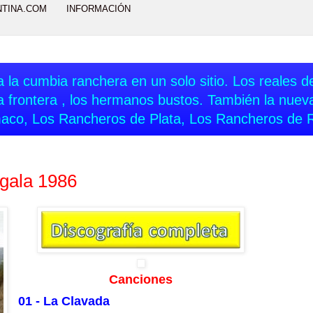
NTINA.COM
INFORMACIÓN
 la cumbia ranchera en un solo sitio. Los reales del
a frontera , los hermanos bustos. También la nue
aco, Los Rancheros de Plata, Los Rancheros de 
gala 1986
Canciones
01 - La Clavada