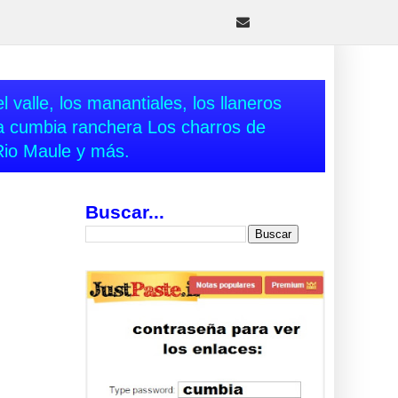
 valle, los manantiales, los llaneros
va cumbia ranchera Los charros de
Rio Maule y más.
Buscar...