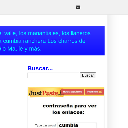
 valle, los manantiales, los llaneros
va cumbia ranchera Los charros de
Rio Maule y más.
Buscar...