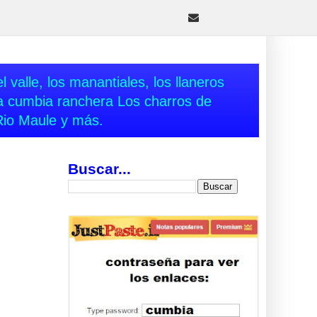
 valle, los manantiales, los llaneros
va cumbia ranchera Los charros de
Rio Maule y más.
Buscar...