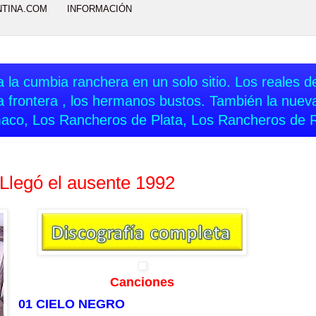
NTINA.COM
INFORMACIÓN
 la cumbia ranchera en un solo sitio. Los reales del
a frontera , los hermanos bustos. También la nue
aco, Los Rancheros de Plata, Los Rancheros de 
 Llegó el ausente 1992
Canciones
01 CIELO NEGRO