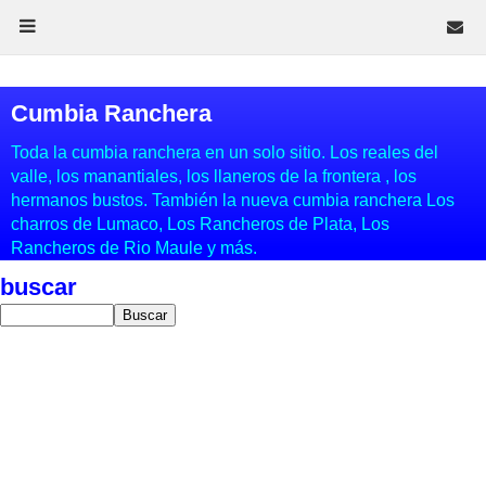
Cumbia Ranchera
Toda la cumbia ranchera en un solo sitio. Los reales del
valle, los manantiales, los llaneros de la frontera , los
hermanos bustos. También la nueva cumbia ranchera Los
charros de Lumaco, Los Rancheros de Plata, Los
Rancheros de Rio Maule y más.
buscar