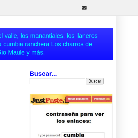
 valle, los manantiales, los llaneros
va cumbia ranchera Los charros de
Rio Maule y más.
Buscar...