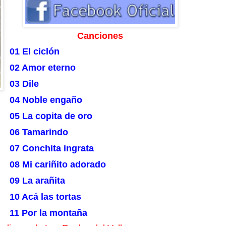
Canciones
01 El ciclón
02 Amor eterno
03 Dile
04 Noble engaño
05 La copita de oro
06 Tamarindo
07 Conchita ingrata
08 Mi cariñito adorado
09 La arañita
10 Acá las tortas
11 Por la montaña