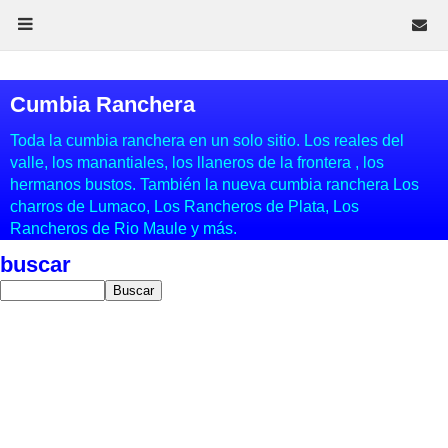
Cumbia Ranchera
Toda la cumbia ranchera en un solo sitio. Los reales del
valle, los manantiales, los llaneros de la frontera , los
hermanos bustos. También la nueva cumbia ranchera Los
charros de Lumaco, Los Rancheros de Plata, Los
Rancheros de Rio Maule y más.
buscar