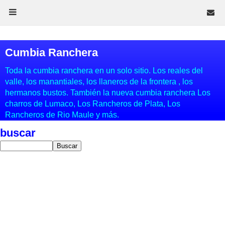
Cumbia Ranchera
Toda la cumbia ranchera en un solo sitio. Los reales del
valle, los manantiales, los llaneros de la frontera , los
hermanos bustos. También la nueva cumbia ranchera Los
charros de Lumaco, Los Rancheros de Plata, Los
Rancheros de Rio Maule y más.
buscar