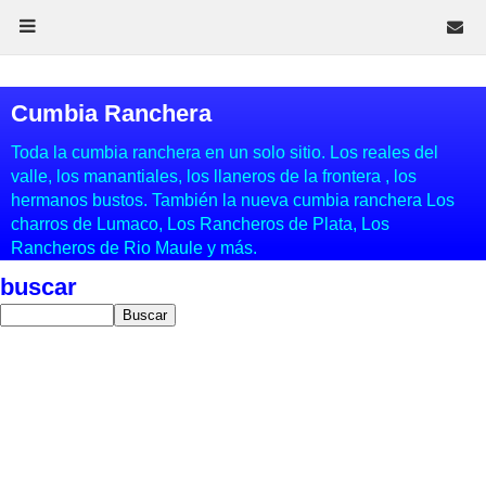
Cumbia Ranchera
Toda la cumbia ranchera en un solo sitio. Los reales del
valle, los manantiales, los llaneros de la frontera , los
hermanos bustos. También la nueva cumbia ranchera Los
charros de Lumaco, Los Rancheros de Plata, Los
Rancheros de Rio Maule y más.
buscar