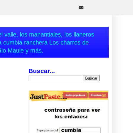
 valle, los manantiales, los llaneros
va cumbia ranchera Los charros de
Rio Maule y más.
Buscar...