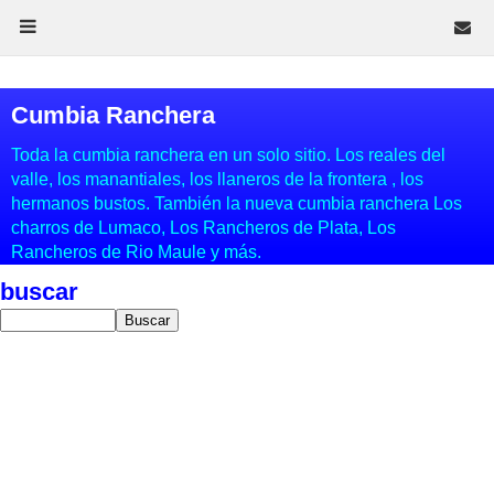
Cumbia Ranchera
Toda la cumbia ranchera en un solo sitio. Los reales del
valle, los manantiales, los llaneros de la frontera , los
hermanos bustos. También la nueva cumbia ranchera Los
charros de Lumaco, Los Rancheros de Plata, Los
Rancheros de Rio Maule y más.
buscar