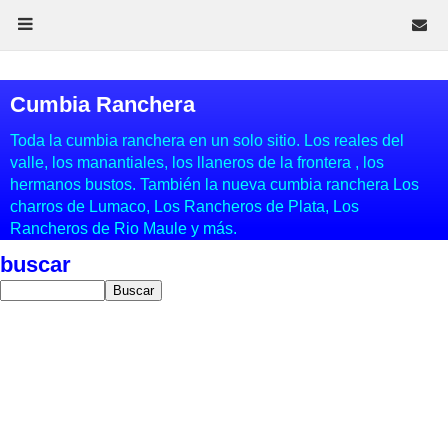
Cumbia Ranchera
Toda la cumbia ranchera en un solo sitio. Los reales del
valle, los manantiales, los llaneros de la frontera , los
hermanos bustos. También la nueva cumbia ranchera Los
charros de Lumaco, Los Rancheros de Plata, Los
Rancheros de Rio Maule y más.
buscar