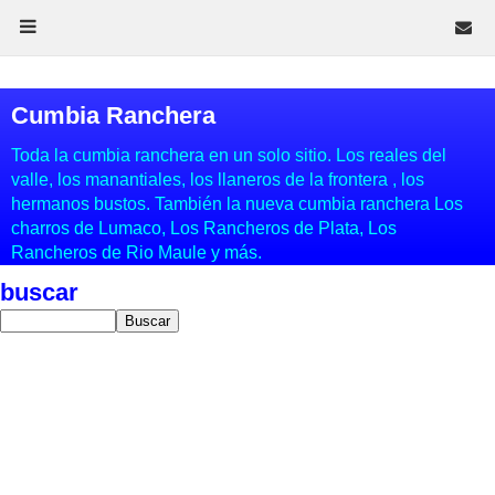
Cumbia Ranchera
Toda la cumbia ranchera en un solo sitio. Los reales del
valle, los manantiales, los llaneros de la frontera , los
hermanos bustos. También la nueva cumbia ranchera Los
charros de Lumaco, Los Rancheros de Plata, Los
Rancheros de Rio Maule y más.
buscar