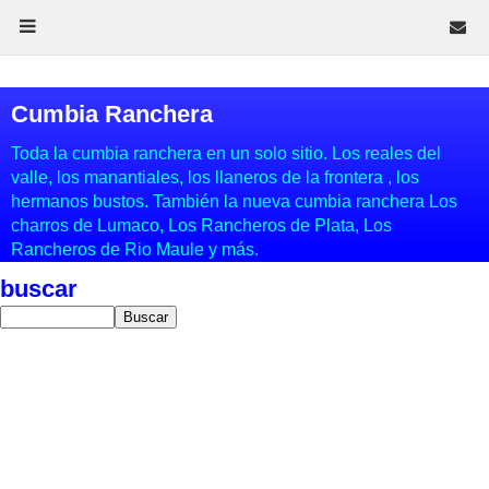
Cumbia Ranchera
Toda la cumbia ranchera en un solo sitio. Los reales del
valle, los manantiales, los llaneros de la frontera , los
hermanos bustos. También la nueva cumbia ranchera Los
charros de Lumaco, Los Rancheros de Plata, Los
Rancheros de Rio Maule y más.
buscar