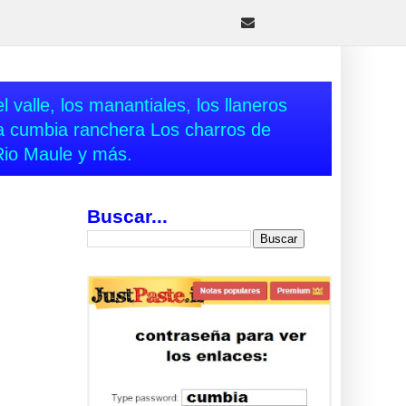
 valle, los manantiales, los llaneros
va cumbia ranchera Los charros de
Rio Maule y más.
Buscar...