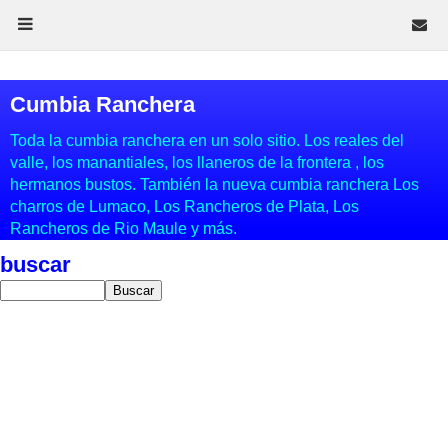
Cumbia Ranchera
Toda la cumbia ranchera en un solo sitio. Los reales del
valle, los manantiales, los llaneros de la frontera , los
hermanos bustos. También la nueva cumbia ranchera Los
charros de Lumaco, Los Rancheros de Plata, Los
Rancheros de Rio Maule y más.
buscar