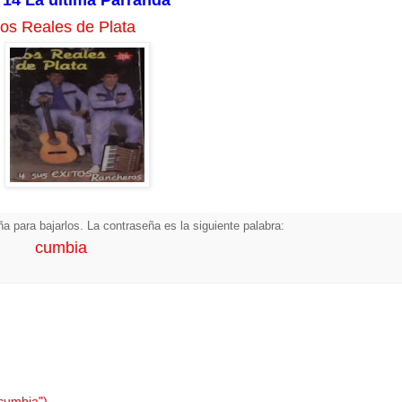
14 La última Parranda
Los Reales de Plata
a para bajarlos. La contraseña es la siguiente palabra:
cumbia
"cumbia")