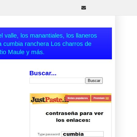
 valle, los manantiales, los llaneros
va cumbia ranchera Los charros de
Rio Maule y más.
Buscar...