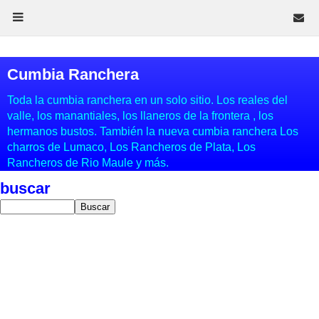
Cumbia Ranchera
Toda la cumbia ranchera en un solo sitio. Los reales del
valle, los manantiales, los llaneros de la frontera , los
hermanos bustos. También la nueva cumbia ranchera Los
charros de Lumaco, Los Rancheros de Plata, Los
Rancheros de Rio Maule y más.
buscar