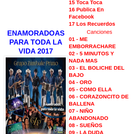
15 Toca Toca
16 Publica En
Facebook
17 Los Recuerdos
ENAMORADOAS
Canciones
01 - ME
PARA TODA LA
EMBORRACHARE
VIDA 2017
02 - 5 MINUTOS Y
NADA MAS
03 - EL BOLICHE DEL
BAJO
04 - ORO
05 - COMO ELLA
06 - CORAZONCITO DE
BALLENA
07 - NIÑO
ABANDONADO
08 - SUEÑOS
09 - LA DUDA