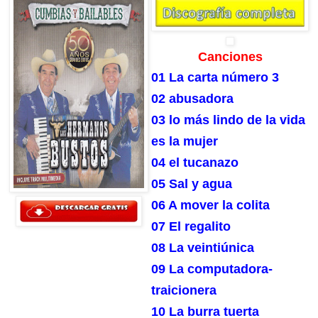
Canciones
01 La carta número 3
02 abusadora
03 lo más lindo de la vida
es la mujer
04 el tucanazo
05 Sal y agua
06 A mover la colita
07 El regalito
08 La veintiúnica
09 La computadora-
traicionera
10 La burra tuerta