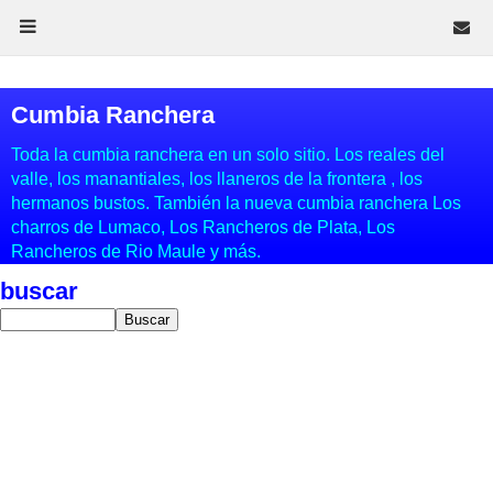
Cumbia Ranchera
Toda la cumbia ranchera en un solo sitio. Los reales del
valle, los manantiales, los llaneros de la frontera , los
hermanos bustos. También la nueva cumbia ranchera Los
charros de Lumaco, Los Rancheros de Plata, Los
Rancheros de Rio Maule y más.
buscar