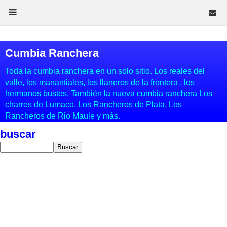
Cumbia Ranchera
Toda la cumbia ranchera en un solo sitio. Los reales del
valle, los manantiales, los llaneros de la frontera , los
hermanos bustos. También la nueva cumbia ranchera Los
charros de Lumaco, Los Rancheros de Plata, Los
Rancheros de Rio Maule y más.
buscar