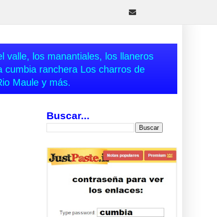
 valle, los manantiales, los llaneros
va cumbia ranchera Los charros de
Rio Maule y más.
Buscar...