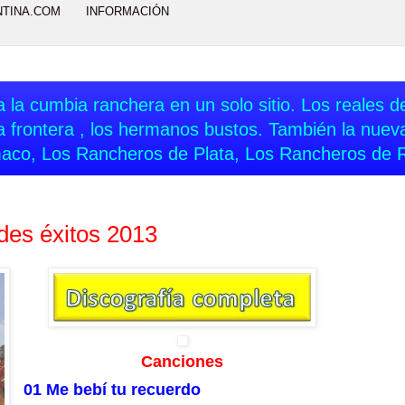
NTINA.COM
INFORMACIÓN
 la cumbia ranchera en un solo sitio. Los reales del
a frontera , los hermanos bustos. También la nue
aco, Los Rancheros de Plata, Los Rancheros de 
es éxitos 2013
Canciones
01 Me bebí tu recuerdo