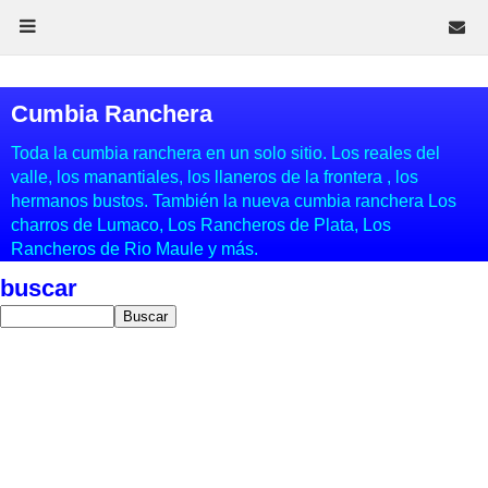
Cumbia Ranchera
Toda la cumbia ranchera en un solo sitio. Los reales del
valle, los manantiales, los llaneros de la frontera , los
hermanos bustos. También la nueva cumbia ranchera Los
charros de Lumaco, Los Rancheros de Plata, Los
Rancheros de Rio Maule y más.
buscar