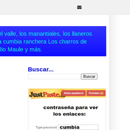
 valle, los manantiales, los llaneros
va cumbia ranchera Los charros de
Rio Maule y más.
Buscar...