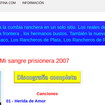
NTINA.COM
INFORMACIÓN
 la cumbia ranchera en un solo sitio. Los reales del
a frontera , los hermanos bustos. También la nue
aco, Los Rancheros de Plata, Los Rancheros de 
 Mi sangre prisionera 2007
Canciones
01 - Herida de Amor