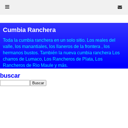
Cumbia Ranchera
Toda la cumbia ranchera en un solo sitio. Los reales del
valle, los manantiales, los llaneros de la frontera , los
hermanos bustos. También la nueva cumbia ranchera Los
charros de Lumaco, Los Rancheros de Plata, Los
Rancheros de Rio Maule y más.
buscar