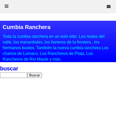
Cumbia Ranchera
Toda la cumbia ranchera en un solo sitio. Los reales del
valle, los manantiales, los llaneros de la frontera , los
hermanos bustos. También la nueva cumbia ranchera Los
charros de Lumaco, Los Rancheros de Plata, Los
Rancheros de Rio Maule y más.
buscar