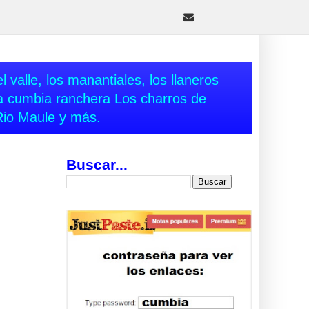
 valle, los manantiales, los llaneros
va cumbia ranchera Los charros de
Rio Maule y más.
Buscar...