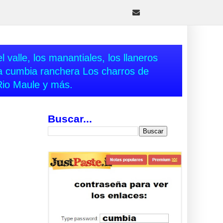
 valle, los manantiales, los llaneros
va cumbia ranchera Los charros de
Rio Maule y más.
Buscar...