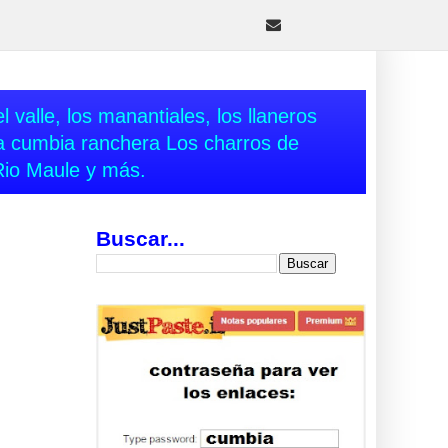
 valle, los manantiales, los llaneros
va cumbia ranchera Los charros de
Rio Maule y más.
Buscar...