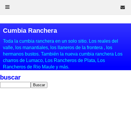
Cumbia Ranchera
Toda la cumbia ranchera en un solo sitio. Los reales del
valle, los manantiales, los llaneros de la frontera , los
hermanos bustos. También la nueva cumbia ranchera Los
charros de Lumaco, Los Rancheros de Plata, Los
Rancheros de Rio Maule y más.
buscar