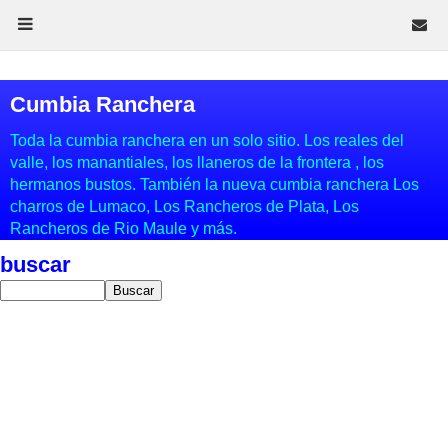
Cumbia Ranchera
Toda la cumbia ranchera en un solo sitio. Los reales del
valle, los manantiales, los llaneros de la frontera , los
hermanos bustos. También la nueva cumbia ranchera Los
charros de Lumaco, Los Rancheros de Plata, Los
Rancheros de Rio Maule y más.
buscar