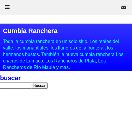
Cumbia Ranchera
Toda la cumbia ranchera en un solo sitio. Los reales del
valle, los manantiales, los llaneros de la frontera , los
hermanos bustos. También la nueva cumbia ranchera Los
charros de Lumaco, Los Rancheros de Plata, Los
Rancheros de Rio Maule y más.
buscar