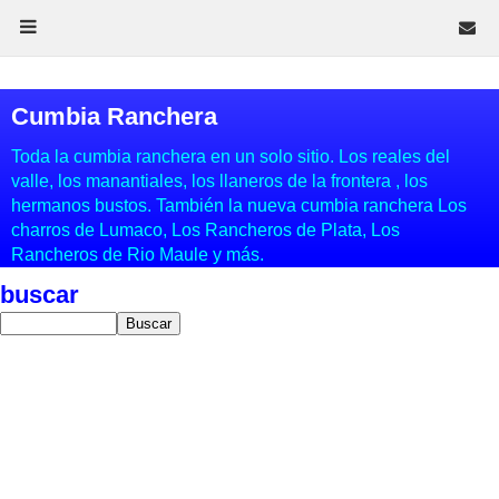
Cumbia Ranchera
Toda la cumbia ranchera en un solo sitio. Los reales del
valle, los manantiales, los llaneros de la frontera , los
hermanos bustos. También la nueva cumbia ranchera Los
charros de Lumaco, Los Rancheros de Plata, Los
Rancheros de Rio Maule y más.
buscar