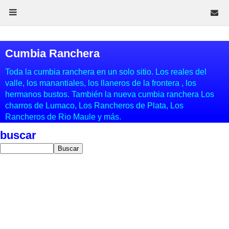
Cumbia Ranchera
Toda la cumbia ranchera en un solo sitio. Los reales del
valle, los manantiales, los llaneros de la frontera , los
hermanos bustos. También la nueva cumbia ranchera Los
charros de Lumaco, Los Rancheros de Plata, Los
Rancheros de Rio Maule y más.
buscar