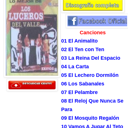
Canciones
01 El Animalito
02 El Ten con Ten
03 La Reina Del Espacio
04 La Carta
05 El Lechero Dormilón
06 Los Sabanales
07 El Pelambre
08 El Reloj Que Nunca Se
Para
09 El Mosquito Regalón
10 Vamos A Jugar Al Teto