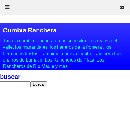
Cumbia Ranchera
Toda la cumbia ranchera en un solo sitio. Los reales del
valle, los manantiales, los llaneros de la frontera , los
hermanos bustos. También la nueva cumbia ranchera Los
charros de Lumaco, Los Rancheros de Plata, Los
Rancheros de Rio Maule y más.
buscar