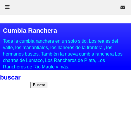
Cumbia Ranchera
Toda la cumbia ranchera en un solo sitio. Los reales del
valle, los manantiales, los llaneros de la frontera , los
hermanos bustos. También la nueva cumbia ranchera Los
charros de Lumaco, Los Rancheros de Plata, Los
Rancheros de Rio Maule y más.
buscar