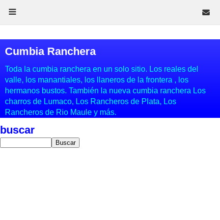
Cumbia Ranchera
Toda la cumbia ranchera en un solo sitio. Los reales del
valle, los manantiales, los llaneros de la frontera , los
hermanos bustos. También la nueva cumbia ranchera Los
charros de Lumaco, Los Rancheros de Plata, Los
Rancheros de Rio Maule y más.
buscar