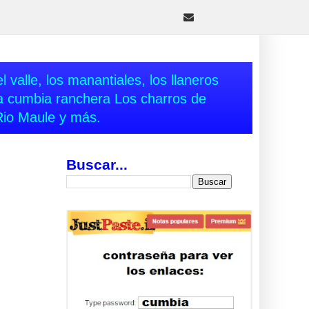
 valle, los manantiales, los llaneros
va cumbia ranchera Los charros de
Rio Maule y más.
Buscar...