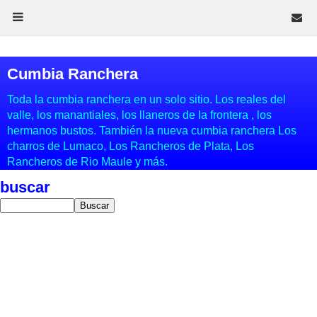
Cumbia Ranchera
Toda la cumbia ranchera en un solo sitio. Los reales del
valle, los manantiales, los llaneros de la frontera , los
hermanos bustos. También la nueva cumbia ranchera Los
charros de Lumaco, Los Rancheros de Plata, Los
Rancheros de Rio Maule y más.
buscar