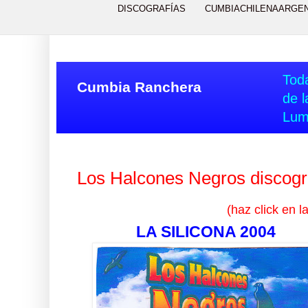
DISCOGRAFÍAS
CUMBIACHILENAARGE
Toda
Cumbia Ranchera
de l
Lum
Los Halcones Negros discogr
(haz click en l
LA SILICONA 2004