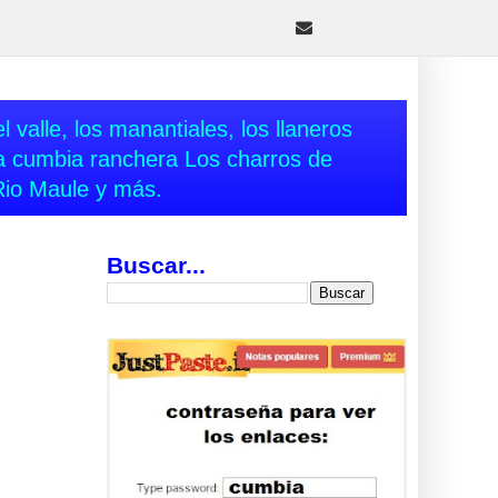
 valle, los manantiales, los llaneros
va cumbia ranchera Los charros de
Rio Maule y más.
Buscar...