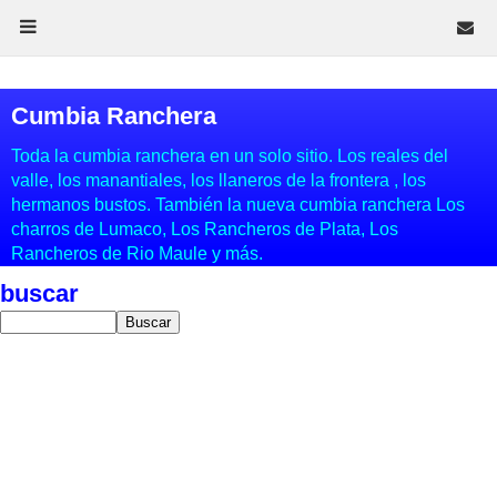
Cumbia Ranchera
Toda la cumbia ranchera en un solo sitio. Los reales del
valle, los manantiales, los llaneros de la frontera , los
hermanos bustos. También la nueva cumbia ranchera Los
charros de Lumaco, Los Rancheros de Plata, Los
Rancheros de Rio Maule y más.
buscar