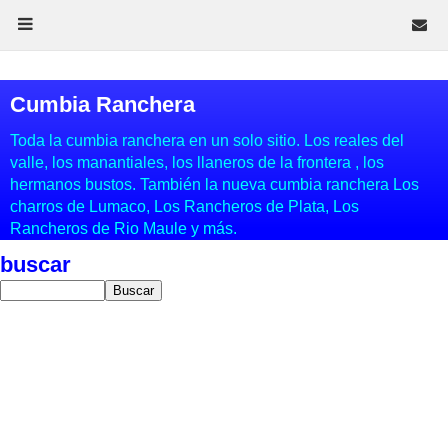
Cumbia Ranchera
Toda la cumbia ranchera en un solo sitio. Los reales del
valle, los manantiales, los llaneros de la frontera , los
hermanos bustos. También la nueva cumbia ranchera Los
charros de Lumaco, Los Rancheros de Plata, Los
Rancheros de Rio Maule y más.
buscar